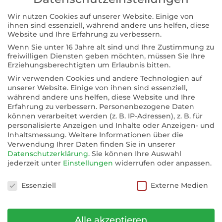
Weiterlesen →
Wir nutzen Cookies auf unserer Website. Einige von
ihnen sind essenziell, während andere uns helfen, diese
Website und Ihre Erfahrung zu verbessern.
Wenn Sie unter 16 Jahre alt sind und Ihre Zustimmung zu
freiwilligen Diensten geben möchten, müssen Sie Ihre
Blog
Erziehungsberechtigten um Erlaubnis bitten.
Wir verwenden Cookies und andere Technologien auf
Die Trommel hat den Pulsschlag
unserer Website. Einige von ihnen sind essenziell,
von Mutter Erde
während andere uns helfen, diese Website und Ihre
Erfahrung zu verbessern.
Personenbezogene Daten
28. April 2026
können verarbeitet werden (z. B. IP-Adressen), z. B. für
personalisierte Anzeigen und Inhalte oder Anzeigen- und
Weiterlesen →
Inhaltsmessung.
Weitere Informationen über die
Verwendung Ihrer Daten finden Sie in unserer
Datenschutzerklärung
.
Sie können Ihre Auswahl
jederzeit unter
Einstellungen
widerrufen oder anpassen.
Datenschutzeinstellungen
Blog
Essenziell
Externe Medien
Schamanische Ausbildung
„Chakra-Krafttiere“
Alle akzeptieren