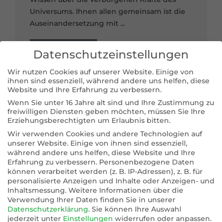
Universums. Ihnen allen gemeinsam ist die
Auseinandersetzung mit ...
Zum Seminar →
Datenschutzeinstellungen
Wir nutzen Cookies auf unserer Website. Einige von
ihnen sind essenziell, während andere uns helfen, diese
Website und Ihre Erfahrung zu verbessern.
Wenn Sie unter 16 Jahre alt sind und Ihre Zustimmung zu
freiwilligen Diensten geben möchten, müssen Sie Ihre
Erziehungsberechtigten um Erlaubnis bitten.
Wir verwenden Cookies und andere Technologien auf
Reiki
unserer Website. Einige von ihnen sind essenziell,
Reiki Reikibehandlung Preis 90,- EUR
während andere uns helfen, diese Website und Ihre
Erfahrung zu verbessern.
Personenbezogene Daten
Termine nach Absprache Der 1. Reiki-Grad
können verarbeitet werden (z. B. IP-Adressen), z. B. für
Der Lehrstoff in meinem Seminar zum
personalisierte Anzeigen und Inhalte oder Anzeigen- und
ersten Grad beinhaltet eine umfassende
Inhaltsmessung.
Weitere Informationen über die
theoretische Ausbildung über die
Verwendung Ihrer Daten finden Sie in unserer
Datenschutzerklärung
.
Sie können Ihre Auswahl
Geschichte von Reiki, die
jederzeit unter
Einstellungen
widerrufen oder anpassen.