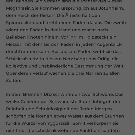
drei blinden Schwestern sind die Töchter des Riesen
Mögthrasir
. Sie kommen ursprünglich aus
Jötunheim
,
dem Reich der Riesen. Die Älteste hält den
Spinnrocken und dreht einen Faden daraus. Die zweite
wiegt den Faden in der Hand und macht nach
Belieben Knoten hinein. Vor ihr, im Holz steckt ein
Messer, mit dem sie den Faden in jedem Augenblick
durchtrennen kann. Aus diesem Faden webt sie das
Schicksalsnetz. In diesem Netz hängt das
Orlög
, die
kollektive und unabänderliche Bestimmung der Welt.
Über deren Verlauf wachen die drei Nornen zu allen
Zeiten.
In dem Brunnen
Urd
schwimmen zwei Schwäne. Das
weiße Gefieder der Schwäne stellt den Inbegriff der
Reinheit und Schuldlosigkeit dar. Jeden Morgen
schöpfen die Nornen etwas Wasser aus dem Brunnen
für die Wurzel von Yggdrassill. Somit verkörpern sie
nicht nur die schicksalswebende Funktion, sondern