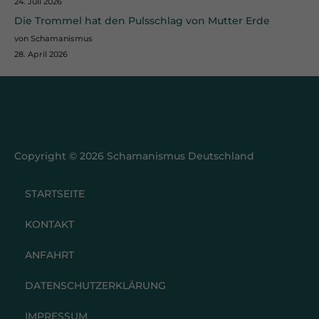
24. Juli 2026
keiner manuellen Einwilligung mehr.
Die Trommel hat den Pulsschlag von Mutter Erde
Cookie-Informationen anzeigen
von Schamanismus
Datenschutzerklärung
Impressum
28. April 2026
Copyright © 2026 Schamanismus Deutschland
STARTSEITE
KONTAKT
ANFAHRT
DATENSCHUTZERKLÄRUNG
IMPRESSUM