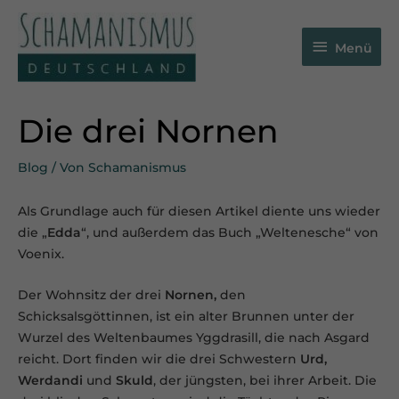
Zum
Menü
Inhalt
Menü
springen
Die drei Nornen
Blog
/ Von
Schamanismus
Als Grundlage auch für diesen Artikel diente uns wieder
die „
Edda
“, und außerdem das Buch „Weltenesche“ von
Voenix.
Der Wohnsitz der drei
Nornen,
den
Schicksalsgöttinnen, ist ein alter Brunnen unter der
Wurzel des Weltenbaumes Yggdrasill, die nach Asgard
reicht. Dort finden wir die drei Schwestern
Urd,
Werdandi
und
Skuld
, der jüngsten, bei ihrer Arbeit. Die