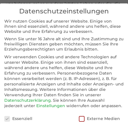
uns bringen, sei es aus dem letzten Leben oder die, die
Datenschutzeinstellungen
unserem Familien-/ Ahnenleben entstammen. So ist
alles miteinander verbunden: unser persönliches Urd
Wir nutzen Cookies auf unserer Website. Einige von
wird beeinflußt durch unser Verhalten (Werdandi),
ihnen sind essenziell, während andere uns helfen, diese
welches unsere Zukunft (Skuld) mitbestimmt.
Website und Ihre Erfahrung zu verbessern.
Wenn Sie unter 16 Jahre alt sind und Ihre Zustimmung zu
freiwilligen Diensten geben möchten, müssen Sie Ihre
Je hartnäckiger wir versuchen, uns den
Erziehungsberechtigten um Erlaubnis bitten.
Gesetzmäßigkeiten unseres Wesenskerns zu entziehen,
Wir verwenden Cookies und andere Technologien auf
desto beharrlicher holt es uns wieder ein. Alle
unserer Website. Einige von ihnen sind essenziell,
Komplikationen, denen wir auf unserem Lebensweg
während andere uns helfen, diese Website und Ihre
begegnen, sind eine Art Umweg, den wir zurücklegen
Erfahrung zu verbessern.
Personenbezogene Daten
können verarbeitet werden (z. B. IP-Adressen), z. B. für
müssen, um später, im Rückblick, die eigenen Fehler
personalisierte Anzeigen und Inhalte oder Anzeigen- und
erkennen zu können. Viele scheinen sich daher auf
Inhaltsmessung.
Weitere Informationen über die
ihrem Lebensweg rettungslos zu verlaufen, bis sie
Verwendung Ihrer Daten finden Sie in unserer
irgendwann erschöft ihr Dasein beenden. Daher kann
Datenschutzerklärung
.
Sie können Ihre Auswahl
jederzeit unter
Einstellungen
widerrufen oder anpassen.
sich jeder glücklich schätzen, dessen Weg und
seelische Schwingung, so nah wie möglich an seiner
Datenschutzeinstellungen
Essenziell
Externe Medien
vorgegebenen beziehungsweise selbst gewählten
Schicksalslinie entlang läuft. Das Wunderbare ist dabei,