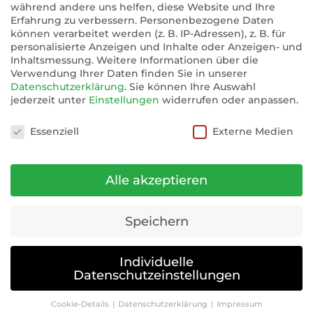
während andere uns helfen, diese Website und Ihre
Er fordert Dich auf, Dich selbst zu erkennen und neue
Erfahrung zu verbessern.
Personenbezogene Daten
Wege zu gehen. Er lehrt Dich, dass manche Wege
können verarbeitet werden (z. B. IP-Adressen), z. B. für
anders verlaufen, als wir sie geplant haben.
personalisierte Anzeigen und Inhalte oder Anzeigen- und
Inhaltsmessung.
Weitere Informationen über die
Falke
Verwendung Ihrer Daten finden Sie in unserer
Datenschutzerklärung
.
Sie können Ihre Auswahl
jederzeit unter
Einstellungen
widerrufen oder anpassen.
In Ägypten galt der Falke als König der Lüfte und Herr
Datenschutzeinstellungen
über den Himmel. Die Medizin des Falken liegt in
Essenziell
Externe Medien
seiner impulsiven Wendigkeit. Er bringt Dir Wachheit
und einen sicheren Überblick. Der Falke nimmt
Fremdenergie sofort wahr und duldet sie nicht.
Alle akzeptieren
Frosch
Speichern
Der Wolf verkörpert Entwicklung, Fruchtbarkeit und
steht auch für Heilung. Er verbindet die Elemente
Individuelle
Wasser und Erde. Er öffnet Dir die verborgene Seite der
Datenschutzeinstellungen
Natur. Er ruft Dich auf, den nächsten Schritt zu wagen
und Deiner Intuition zu vertrauen.
Cookie-Details
Datenschutzerklärung
Impressum