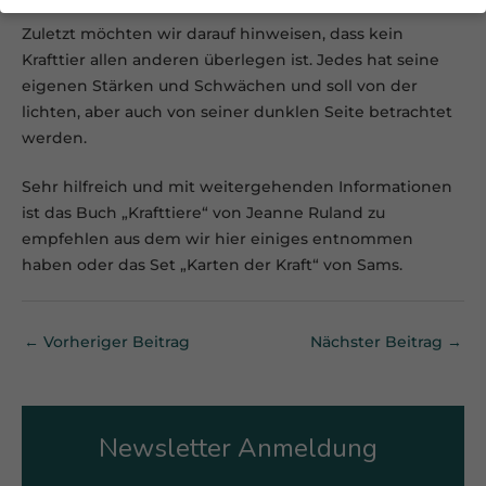
Datenschutzeinstellungen
Zuletzt möchten wir darauf hinweisen, dass kein
Wenn Sie unter 16 Jahre alt sind und Ihre Zustimmung zu
Krafttier allen anderen überlegen ist. Jedes hat seine
freiwilligen Diensten geben möchten, müssen Sie Ihre
eigenen Stärken und Schwächen und soll von der
Erziehungsberechtigten um Erlaubnis bitten.
lichten, aber auch von seiner dunklen Seite betrachtet
Wir verwenden Cookies und andere Technologien auf
unserer Website. Einige von ihnen sind essenziell,
werden.
während andere uns helfen, diese Website und Ihre
Erfahrung zu verbessern.
Personenbezogene Daten
Sehr hilfreich und mit weitergehenden Informationen
können verarbeitet werden (z. B. IP-Adressen), z. B. für
ist das Buch „Krafttiere“ von Jeanne Ruland zu
personalisierte Anzeigen und Inhalte oder Anzeigen- und
Inhaltsmessung.
Weitere Informationen über die
empfehlen aus dem wir hier einiges entnommen
Verwendung Ihrer Daten finden Sie in unserer
haben oder das Set „Karten der Kraft“ von Sams.
Datenschutzerklärung
.
Hier finden Sie eine Übersicht über alle verwendeten
Cookies. Sie können Ihre Einwilligung zu ganzen
Kategorien geben oder sich weitere Informationen
←
Vorheriger Beitrag
Nächster Beitrag
→
anzeigen lassen und so nur bestimmte Cookies
auswählen.
Alle akzeptieren
Speichern
Zurück