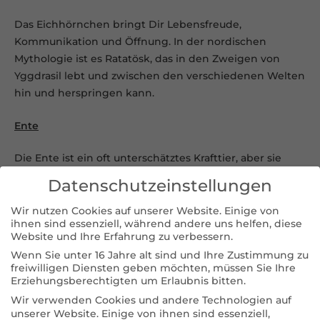
Das Eichhörnchen bringt Dir Lebensfreude,
Kommunikation und Öffnung. In der nordischen
Mythologie ist es Ratatösk, das in den Zweigen von
Yggdrasil lebt und zwischen den verschiedenen Welten
hin und herspringen kann.
Ente
Die Ente ist ein oft unterschätztes Krafttier, aber sie
kann fliegen, schwimmen, tauchen und gehen und
Datenschutzeinstellungen
verbindet die Elemente Wasser, Erde und Luft
miteinander. Somit lehrt sie den Zusammenhang von
Wir nutzen Cookies auf unserer Website. Einige von
ihnen sind essenziell, während andere uns helfen, diese
Körper, Geist und Seele. Sie schafft Vertrauen,
Website und Ihre Erfahrung zu verbessern.
Gleichgewicht und Wärme.
Wenn Sie unter 16 Jahre alt sind und Ihre Zustimmung zu
freiwilligen Diensten geben möchten, müssen Sie Ihre
Esel
Erziehungsberechtigten um Erlaubnis bitten.
Wir verwenden Cookies und andere Technologien auf
Er steht für Eigenwilligkeit, Feinfühligkeit und Gnade.
unserer Website. Einige von ihnen sind essenziell,