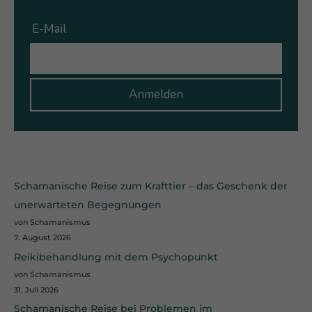
Datenschutzeinstellungen
Essenziell (1)
Essenzielle Cookies ermöglichen grundlegende Funktionen und
sind für die einwandfreie Funktion der Website erforderlich.
Cookie-Informationen anzeigen
Ex
Externe Medien (7)
Inhalte von Videoplattformen und Social-Media-Plattformen
werden standardmäßig blockiert. Wenn Cookies von externen
Medien akzeptiert werden, bedarf der Zugriff auf diese Inhalte
keiner manuellen Einwilligung mehr.
Cookie-Informationen anzeigen
Schamanische Reise zum Krafttier – das Geschenk der
Datenschutzerklärung
Impressum
unerwarteten Begegnungen
von Schamanismus
7. August 2026
Reikibehandlung mit dem Psychopunkt
von Schamanismus
31. Juli 2026
Schamanische Reise bei Problemen im