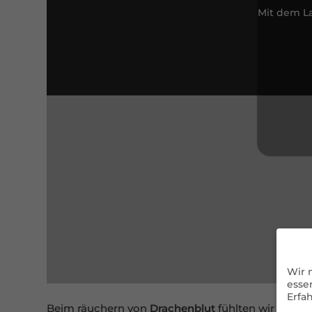
Mit dem La
Wir 
esse
Erfa
Beim räuchern von
Drachenblut
fühlten wir uns s