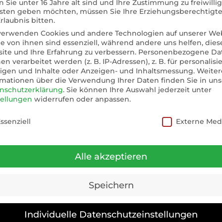
 Sie unter 16 Jahre alt sind und Ihre Zustimmung zu freiwilli
sten geben möchten, müssen Sie Ihre Erziehungsberechtigt
rlaubnis bitten.
rochen. Styrax soll Sorgen und negative Gedanken auflöse
verwenden Cookies und andere Technologien auf unserer Web
ge von ihnen sind essenziell, während andere uns helfen, dies
etan, denn dieses alte Baumharz ist einfach schön, aber zu
ite und Ihre Erfahrung zu verbessern.
Personenbezogene Da
n verarbeitet werden (z. B. IP-Adressen), z. B. für personalisi
igen und Inhalte oder Anzeigen- und Inhaltsmessung.
Weiter
rmationen über die Verwendung Ihrer Daten finden Sie in uns
weil dieser Rauch einladend auf Engelwesen wirkt und die
nschutzerklärung
.
Sie können Ihre Auswahl jederzeit unter
tellungen
widerrufen oder anpassen.
 genannt, also haben wir uns vorgenommen, damit am 21. 
nschutzeinstellungen
ssenziell
Externe Med
 und ganz auf das Hier und Jetzt ausrichten.
Alle akzeptieren
t den Geist und öffnet uns für höhere Wahrheiten.
Speichern
uns für die anstehenden Aufgaben öffnen wollen, sollten 
 unseren Raum und bringen Frische und Reinheit besonder
Individuelle Datenschutzeinstellungen