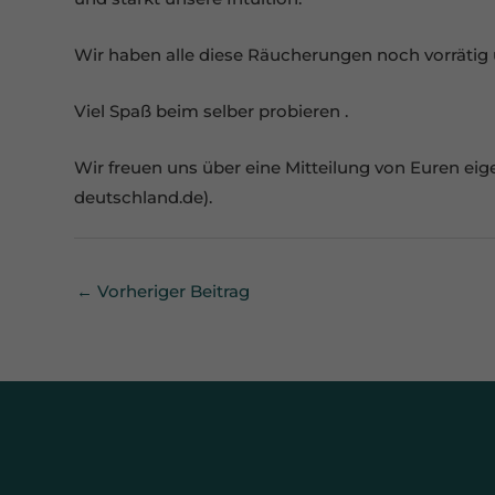
Esse
einw
Wir haben alle diese Räucherungen noch vorräti
Ext
Viel Spaß beim selber probieren .
Inha
Wir freuen uns über eine Mitteilung von Euren e
stan
beda
deutschland.de).
←
Vorheriger Beitrag