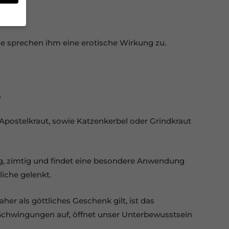
gen
e sprechen ihm eine erotische Wirkung zu.
en
site.
e
ten
.
erte
e
 Apostelkraut, sowie Katzenkerbel oder Grindkraut
erer
mig, zimtig und findet eine besondere Anwendung
kies
iche gelenkt.
Zurück
er als göttliches Geschenk gilt, ist das
Schwingungen auf, öffnet unser Unterbewusstsein