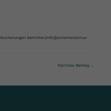
Externe Medien
n Räucherungen berichtet.(info@schamanismus-
n,
essum
Nächster Beitrag
→