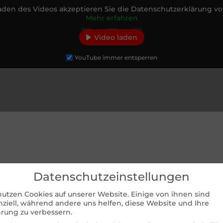
den des Videos akzeptieren Sie die Datenschutzerklärung v
Mehr erfahren
Video laden
YouTube immer entsperren
Datenschutzeinstellungen
nutzen Cookies auf unserer Website. Einige von ihnen sind
nziell, während andere uns helfen, diese Website und Ihre
hrung zu verbessern.
ehr geborgen und geschützt, denn Drachenblut ist ein Schut