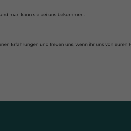
nzielle Cookies ermöglichen grundlegende Funktionen und sind für die
andfreie Funktion der Website erforderlich.
g und man kann sie bei uns bekommen.
Cookie-Informationen anzeigen
erne Medien (7)
lte von Videoplattformen und Social-Media-Plattformen werden
igenen Erfahrungen und freuen uns, wenn ihr uns von eure
dardmäßig blockiert. Wenn Cookies von externen Medien akzeptiert werde
rf der Zugriff auf diese Inhalte keiner manuellen Einwilligung mehr.
Cookie-Informationen anzeigen
Datenschutzerklärung
Impr